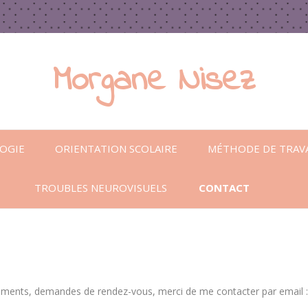
Morgane Nisez
Aller
au
OGIE
ORIENTATION SCOLAIRE
MÉTHODE DE TRAVA
contenu
TROUBLES NEUROVISUELS
CONTACT
ments, demandes de rendez-vous, merci de me contacter par email 