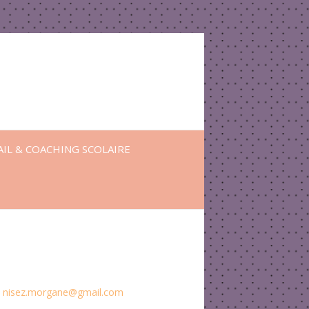
IL & COACHING SCOLAIRE
:
nisez.morgane@gmail.com